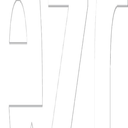
ěny v programu a informace o kapelách byly rozeseté po sociálních
čný, mobile-first a takový, aby si ho organizátoři sami aktualizovali
 pod jednou střechou v češtině i angličtině. Vizuál drží ten letní DIY
vstupenek si web hravě odbaví.