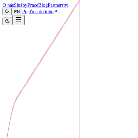
O nás
Služby
Práce
Blog
Partnerství
Pojďme do toho
EN