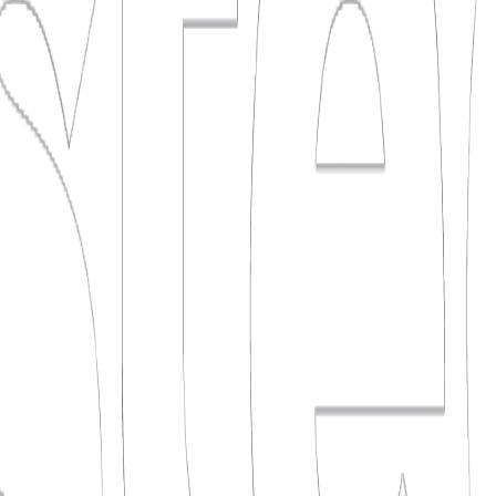
o ročníku, koná se u jezera v Brandýse nad Labem. Prodej vstupenek, zm
up rostl a s ním i publikum, potřebovali pořádný domov online: dvojjazy
stivalu online. Program, kapely, info o kempu, partneři i vstupenky žijí
pravují sami a nárazy návštěvnosti kolem oznámení line-upu a pouštění 