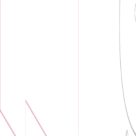
Probeak je studenty organizovaný indie festival, který jde do třetíh
sítích, ve sdílených dokumentech a v PDF na poslední chvíli. Jak line-
bez sahání do kódu.
Postavili jsme jim vlastní web na Next.js, který je jediným domovem fe
pocit a přitom ostře fičí na mobilu u vstupu. Obsah si organizátoři u